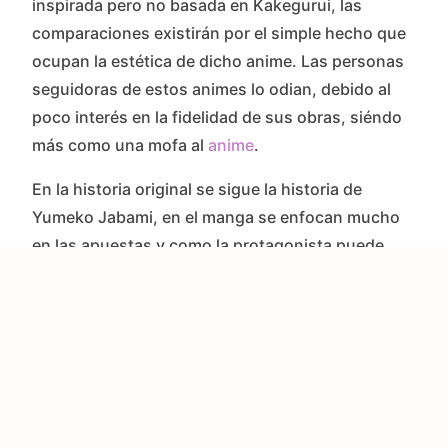
inspirada pero no basada en Kakegurui, las
comparaciones existirán por el simple hecho que
ocupan la estética de dicho anime. Las personas
seguidoras de estos animes lo odian, debido al
poco interés en la fidelidad de sus obras, siéndo
más como una mofa al
anime
.
En la historia original se sigue la historia de
Yumeko Jabami, en el manga se enfocan mucho
en las apuestas y como la protagonista puede
arriesgar todo por el simple desea a disfrutar
dicha tensión, mientras que en Bet parece ser una
historia de una búsqueda de venganza y justicia.
Pero en los cambios más notables lo podemos ver
en el elenco de Bet, las cuales parecen que
tomaron un rumbo totalmente distinto a la obra.