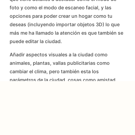
foto y como el modo de escaneo facial, y las
opciones para poder crear un hogar como tu
deseas (incluyendo importar objetos 3D) lo que
más me ha llamado la atención es que también se
puede editar la ciudad.
Añadir aspectos visuales a la ciudad como
animales, plantas, vallas publicitarias como
cambiar el clima, pero también esta los
parámetros de la ciudad, cosas como amistad,
amor, limpieza, seguridad, salud para que de esta
manera, cambiar el escenario del lugar a tu gusto,
ya sea un lugar utópico o apocalíptico. Y esto me
encanta porque da muchas más posibilidades de
creación.