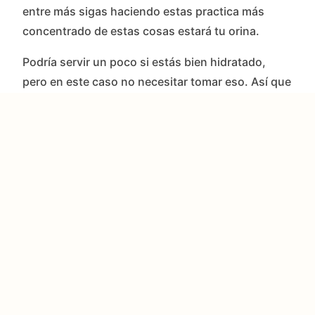
entre más sigas haciendo estas practica más
concentrado de estas cosas estará tu orina.
Podría servir un poco si estás bien hidratado,
pero en este caso no necesitar tomar eso. Así que
beber orina es totalmente no recomendable como
una forma de hidratación, incluso en situaciones
de emergencia.
Las 5 maneras de conseguir
agua de Sounan desu ka